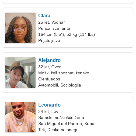
Clara
25 let, Vodnar
Punca išče fanta
164 cm (5'5"), 52 kg (114 lbs)
Prijateljstvo
Alejandro
32 let, Oven
Moški želi spoznati žensko
Cienfuegos
Avtomobili, Sociologija
Leonardo
34 let, Lev
Samski moški išče ženo
San Miguel del Padron, Kuba
Tek, Deska na snegu