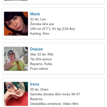
Maria
31 let, Lev
Ženska išče par
169 cm (5'7"), 61 kg (134 lbs)
Karting, Kino
Dejuan
Star 22 let, Ribi
Tip išče punco
Bayamo, Kuba
Pravi odnos
Irena
35 let, Oven
Samska ženska išče moža 36-47
Boyeros
Gledališka umetnost, Video filmi