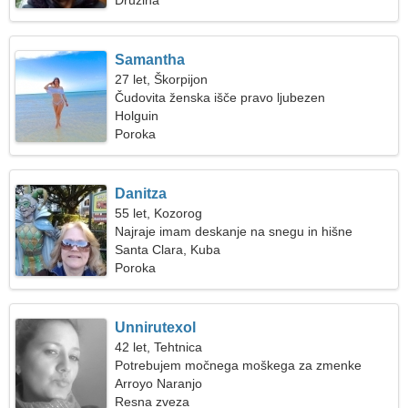
Družina
Samantha
27 let, Škorpijon
Čudovita ženska išče pravo ljubezen
Holguin
Poroka
Danitza
55 let, Kozorog
Najraje imam deskanje na snegu in hišne
ljubljenčke
Santa Clara, Kuba
Poroka
Unnirutexol
42 let, Tehtnica
Potrebujem močnega moškega za zmenke
Arroyo Naranjo
Resna zveza