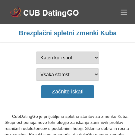
Brezplačni spletni zmenki Kuba
CubDatingGo je priljubljena spletna storitev za zmenke Kuba.
Skupnost ponuja nove tehnologije za iskanje zanimivih profilov
resničnih udeležencev s podobnimi hobiji. Sklenite dobra in resna
poznanstva. Projekt vam omogoča, da določite namen zmenka,