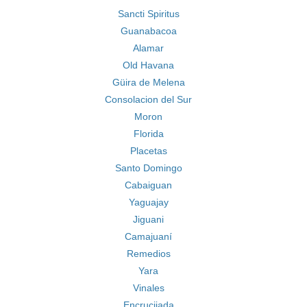
Sancti Spiritus
Guanabacoa
Alamar
Old Havana
Güira de Melena
Consolacion del Sur
Moron
Florida
Placetas
Santo Domingo
Cabaiguan
Yaguajay
Jiguani
Camajuaní
Remedios
Yara
Vinales
Encrucijada