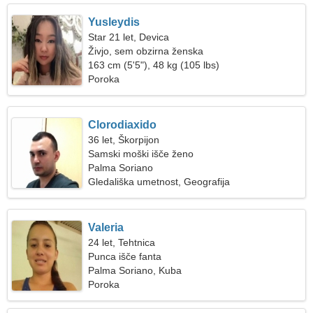
Yusleydis
Star 21 let, Devica
Živjo, sem obzirna ženska
163 cm (5'5"), 48 kg (105 lbs)
Poroka
Clorodiaxido
36 let, Škorpijon
Samski moški išče ženo
Palma Soriano
Gledališka umetnost, Geografija
Valeria
24 let, Tehtnica
Punca išče fanta
Palma Soriano, Kuba
Poroka