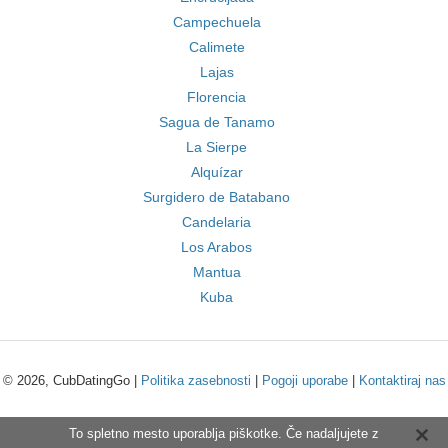
Campechuela
Calimete
Lajas
Florencia
Sagua de Tanamo
La Sierpe
Alquízar
Surgidero de Batabano
Candelaria
Los Arabos
Mantua
Kuba
© 2026, CubDatingGo |
Politika zasebnosti
|
Pogoji uporabe
|
Kontaktiraj nas
To spletno mesto uporablja piškotke. Če nadaljujete z