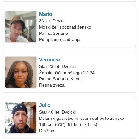
Mario
33 let, Devica
Moški želi spoznati žensko
Palma Soriano
Potapljanje, Jadranje
Veronica
Star 23 let, Dvojčki
Ženska išče moškega 27-34
Palma Soriano, Kuba
Resna zveza
Julio
Star 46 let, Dvojčki
Delam v gasilstvu in iščem duhovito žensko
188 cm (6'3"), 81 kg (178 lbs)
Družina