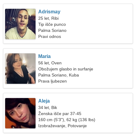
Adrismay
25 let, Ribi
Tip išče punco
Palma Soriano
Pravi odnos
Maria
56 let, Oven
Obožujem glasbo in surfanje
Palma Soriano, Kuba
Prava ljubezen
Aleja
34 let, Bik
Ženska išče par 37-45
160 cm (5'3"), 62 kg (136 lbs)
Izobraževanje, Potovanje