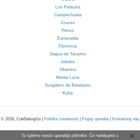
Los Palacios
Campechuela
Cruces
Perico
Esmeralda
Florencia
Sagua de Tanamo
Jobabo
Sibanicú
Media Luna
Surgidero de Batabano
Kuba
© 2026, CubDatingGo |
Politika zasebnosti
|
Pogoji uporabe
|
Kontaktiraj nas
To spletno mesto uporablja piškotke. Če nadaljujete z