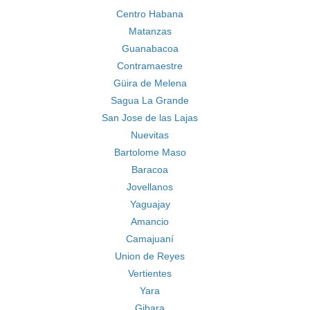
Centro Habana
Matanzas
Guanabacoa
Contramaestre
Güira de Melena
Sagua La Grande
San Jose de las Lajas
Nuevitas
Bartolome Maso
Baracoa
Jovellanos
Yaguajay
Amancio
Camajuaní
Union de Reyes
Vertientes
Yara
Gibara