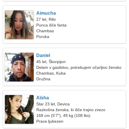
Aimucha
27 let, Ribi
Punca išče fanta
Chambas
Poroka
Daniel
45 let, Škorpijon
Delam v gasilstvu, potrebujem očarljivo žensko
Chambas, Kuba
Družina
Aïsha
Star 23 let, Devica
Razkošna ženska, ki išče trajno zvezo
168 cm (5'7"), 49 kg (108 lbs)
Prava ljubezen