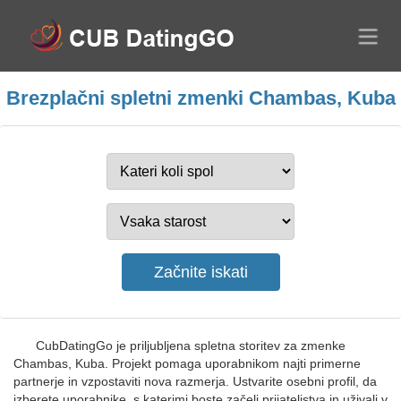
Brezplačni spletni zmenki Chambas, Kuba
CubDatingGo je priljubljena spletna storitev za zmenke
Chambas, Kuba. Projekt pomaga uporabnikom najti primerne
partnerje in vzpostaviti nova razmerja. Ustvarite osebni profil, da
izberete uporabnike, s katerimi boste začeli prijateljstva in uživali v