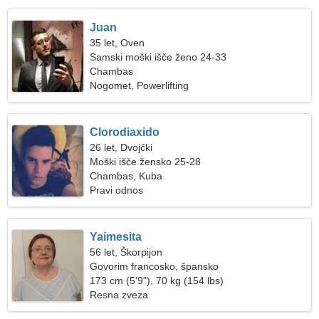
Juan
35 let, Oven
Samski moški išče ženo 24-33
Chambas
Nogomet, Powerlifting
Clorodiaxido
26 let, Dvojčki
Moški išče žensko 25-28
Chambas, Kuba
Pravi odnos
Yaimesita
56 let, Škorpijon
Govorim francosko, špansko
173 cm (5'9"), 70 kg (154 lbs)
Resna zveza