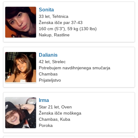
Sonita
33 let, Tehtnica
Ženska išče par 37-43
160 cm (5'3"), 59 kg (130 lbs)
Nakup, Rastline
Dalianis
42 let, Strelec
Potrebujem navdihnjenega smučarja
Chambas
Prijateljstvo
Irma
Star 21 let, Oven
Ženska išče moškega
Chambas, Kuba
Poroka