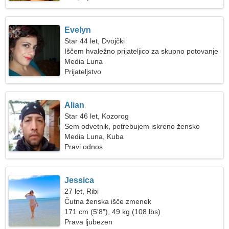
Evelyn
Star 44 let, Dvojčki
Iščem hvaležno prijateljico za skupno potovanje
Media Luna
Prijateljstvo
Alian
Star 46 let, Kozorog
Sem odvetnik, potrebujem iskreno žensko
Media Luna, Kuba
Pravi odnos
Jessica
27 let, Ribi
Čutna ženska išče zmenek
171 cm (5'8"), 49 kg (108 lbs)
Prava ljubezen