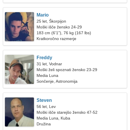
Mario
25 let, Škorpijon
Moški išče žensko 24-29
183 cm (6'1"), 76 kg (167 lbs)
Kratkoročno razmerje
Freddy
31 let, Vodnar
Moški želi spoznati žensko 23-29
Media Luna
Sončenje, Astronomija
Steven
56 let, Lev
Moški išče starejšo žensko 47-52
Media Luna, Kuba
Družina