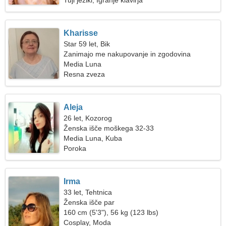
Tuji jeziki, Igranje klavirja
Kharisse
Star 59 let, Bik
Zanimajo me nakupovanje in zgodovina
Media Luna
Resna zveza
Aleja
26 let, Kozorog
Ženska išče moškega 32-33
Media Luna, Kuba
Poroka
Irma
33 let, Tehtnica
Ženska išče par
160 cm (5'3"), 56 kg (123 lbs)
Cosplay, Moda