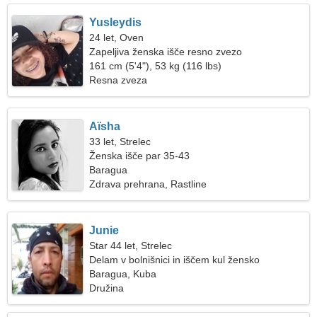
Yusleydis
24 let, Oven
Zapeljiva ženska išče resno zvezo
161 cm (5'4"), 53 kg (116 lbs)
Resna zveza
Aïsha
33 let, Strelec
Ženska išče par 35-43
Baragua
Zdrava prehrana, Rastline
Junie
Star 44 let, Strelec
Delam v bolnišnici in iščem kul žensko
Baragua, Kuba
Družina