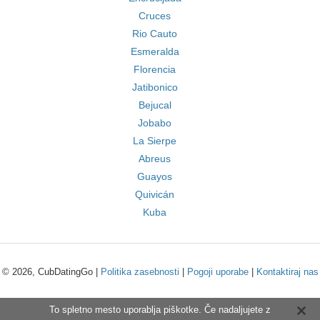
Cruces
Rio Cauto
Esmeralda
Florencia
Jatibonico
Bejucal
Jobabo
La Sierpe
Abreus
Guayos
Quivicán
Kuba
© 2026, CubDatingGo |
Politika zasebnosti
|
Pogoji uporabe
|
Kontaktiraj nas
To spletno mesto uporablja piškotke. Če nadaljujete z