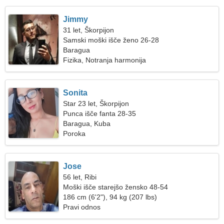
Jimmy
31 let, Škorpijon
Samski moški išče ženo 26-28
Baragua
Fizika, Notranja harmonija
Sonita
Star 23 let, Škorpijon
Punca išče fanta 28-35
Baragua, Kuba
Poroka
Jose
56 let, Ribi
Moški išče starejšo žensko 48-54
186 cm (6'2"), 94 kg (207 lbs)
Pravi odnos