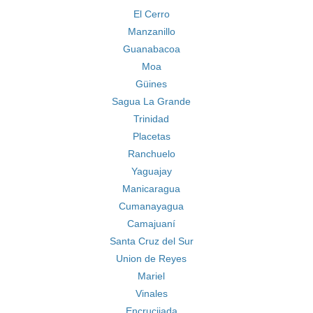
El Cerro
Manzanillo
Guanabacoa
Moa
Güines
Sagua La Grande
Trinidad
Placetas
Ranchuelo
Yaguajay
Manicaragua
Cumanayagua
Camajuaní
Santa Cruz del Sur
Union de Reyes
Mariel
Vinales
Encrucijada