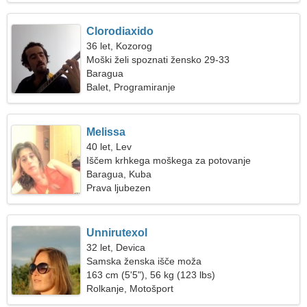
Clorodiaxido
36 let, Kozorog
Moški želi spoznati žensko 29-33
Baragua
Balet, Programiranje
Melissa
40 let, Lev
Iščem krhkega moškega za potovanje
Baragua, Kuba
Prava ljubezen
Unnirutexol
32 let, Devica
Samska ženska išče moža
163 cm (5'5"), 56 kg (123 lbs)
Rolkanje, Motošport