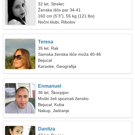
32 let, Strelec
Ženska išče par 34-41
160 cm (5'3"), 55 kg (121 lbs)
Nočni klubi, Ribolov
Teresa
35 let, Rak
Samska ženska išče moža 40-46
Bejucal
Karaoke, Geografija
Enmanuel
36 let, Škorpijon
Moški želi spoznati žensko
Bejucal, Kuba
Nakup, Jadranje
Danitza