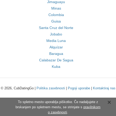
Jimaguayu
Minas
Colombia
Guisa
Santa Cruz del Norte
Jobabo
Media Luna
Alquízar
Baragua
Calabazar De Sagua
Kuba
© 2026, CubDatingGo |
Politika zasebnosti
|
Pogoji uporabe
|
Kontaktiraj nas
To spletno mesto uporablja piškotke. Če nadaljujete z
brskanjem po spletnem mestu, se strinjate s
pravilnikom
o zasebnosti
.