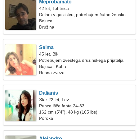
Meprobamato
42 let, Tehtnica
Delam v gasilstvu, potrebujem čutno žensko
Bejucal
Družina
Selma
45 let, Bik
Potrebujem zvestega družinskega prijatelja
Bejucal, Kuba
Resna zveza
Dalianis
Star 22 let, Lev
Punca išče fanta 24-33
162 cm (5'4"), 48 kg (105 lbs)
Poroka
Alejandro