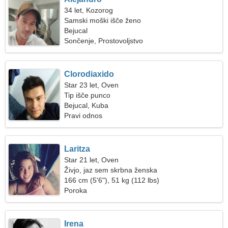
34 let, Kozorog
Samski moški išče ženo
Bejucal
Sončenje, Prostovoljstvo
Clorodiaxido
Star 23 let, Oven
Tip išče punco
Bejucal, Kuba
Pravi odnos
Laritza
Star 21 let, Oven
Živjo, jaz sem skrbna ženska
166 cm (5'6"), 51 kg (112 lbs)
Poroka
Irena