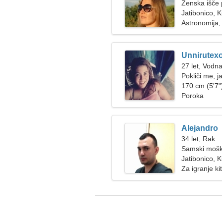
Ženska išče 
Jatibonico, 
Astronomija,
Unnirutexo
27 let, Vodna
Pokliči me, 
170 cm (5'7")
Poroka
Alejandro
34 let, Rak
Samski mošk
Jatibonico, 
Za igranje ki