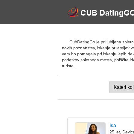
CubDatingGo je priljubljena sple
novih poznanstev, iskanje prijateljev v
vam bo pomagala pri iskanju lepih dekle
podatkov spletnega mesta, poiščite ide
turiste.
Isa
25 let, Devic