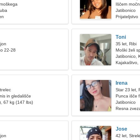
 moškega
Iščem močn
Kuba
Jatibonico
en
Prijateljstvo
Toni
ijon
35 let, Ribi
co 22-28
Moški želi 
Jatibonico,
Kajakaštvo,
Irena
trelec
Star 23 let,
is in gledališče
Punca išče 
, 67 kg (147 lbs)
Jatibonico
Resna zvez
Jose
ijon
42 let, Strel