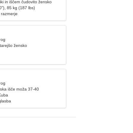
iki in iščem čudovito žensko
"), 85 kg (187 lbs)
 razmerje
rog
tarejšo žensko
rog
ska išče moža 37-40
 Kuba
glasba