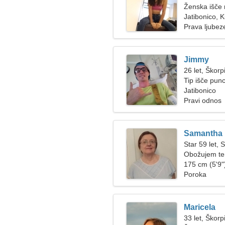
Ženska išče
Jatibonico, 
Prava ljubez
Jimmy
26 let, Škorp
Tip išče pun
Jatibonico
Pravi odnos
Samantha
Star 59 let, S
Obožujem ten
175 cm (5'9")
Poroka
Maricela
33 let, Škorp