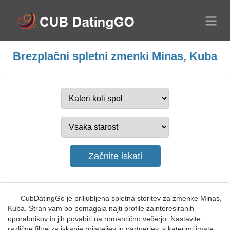
Brezplačni spletni zmenki Minas, Kuba
CubDatingGo je priljubljena spletna storitev za zmenke Minas,
Kuba. Stran vam bo pomagala najti profile zainteresiranih
uporabnikov in jih povabiti na romantično večerjo. Nastavite
različne filtre za iskanje prijateljev in partnerjev, s katerimi imate