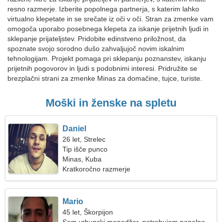
resno razmerje. Izberite popolnega partnerja, s katerim lahko
virtualno klepetate in se srečate iz oči v oči. Stran za zmenke vam
omogoča uporabo posebnega klepeta za iskanje prijetnih ljudi in
sklepanje prijateljstev. Pridobite edinstveno priložnost, da
spoznate svojo sorodno dušo zahvaljujoč novim iskalnim
tehnologijam. Projekt pomaga pri sklepanju poznanstev, iskanju
prijetnih pogovorov in ljudi s podobnimi interesi. Pridružite se
brezplačni strani za zmenke Minas za domačine, tujce, turiste.
Moški in ženske na spletu
Daniel
26 let, Strelec
Tip išče punco
Minas, Kuba
Kratkoročno razmerje
Mario
45 let, Škorpijon