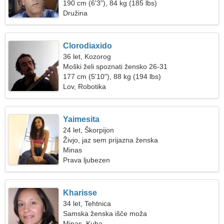
190 cm (6'3"), 84 kg (185 lbs)
Družina
Clorodiaxido
36 let, Kozorog
Moški želi spoznati žensko 26-31
177 cm (5'10"), 88 kg (194 lbs)
Lov, Robotika
Yaimesita
24 let, Škorpijon
Živjo, jaz sem prijazna ženska
Minas
Prava ljubezen
Kharisse
34 let, Tehtnica
Samska ženska išče moža
Minas, Kuba