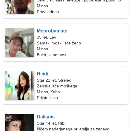
Sem vrhunski menedžer, potrebujem popolno
žensko
Minas
Pravi odnos
Meprobamato
35 let, Lev
Samski moški išče ženo
Minas
Balet, Umetnost
Heidi
Star 22 let, Strelec
Ženska išče moškega
Minas, Kuba
Prijateljstvo
Dalianis
Star 44 let, Ribi
Iščem nadarjenega prijatelja za zabavo