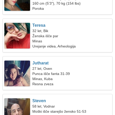
160 cm (5'3"), 70 kg (154 lbs)
Poroka
Teresa
32 let, Bik
Ženska išče par
Minas
Urejanje videa, Arheologija
Jutharat
27 let, Oven
Punca išče fanta 31-39
Minas, Kuba
Resna zveza
Steven
58 let, Vodnar
Moški išče starejšo žensko 51-53