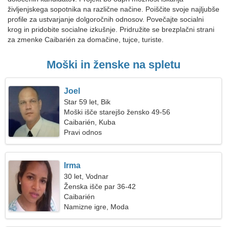
življenjskega sopotnika na različne načine. Poiščite svoje najljubše
profile za ustvarjanje dolgoročnih odnosov. Povečajte socialni
krog in pridobite socialne izkušnje. Pridružite se brezplačni strani
za zmenke Caibarién za domačine, tujce, turiste.
Moški in ženske na spletu
Joel
Star 59 let, Bik
Moški išče starejšo žensko 49-56
Caibarién, Kuba
Pravi odnos
Irma
30 let, Vodnar
Ženska išče par 36-42
Caibarién
Namizne igre, Moda