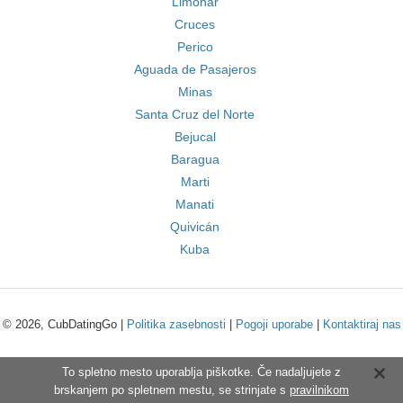
Limonar
Cruces
Perico
Aguada de Pasajeros
Minas
Santa Cruz del Norte
Bejucal
Baragua
Marti
Manati
Quivicán
Kuba
© 2026, CubDatingGo |
Politika zasebnosti
|
Pogoji uporabe
|
Kontaktiraj nas
To spletno mesto uporablja piškotke. Če nadaljujete z
brskanjem po spletnem mestu, se strinjate s
pravilnikom