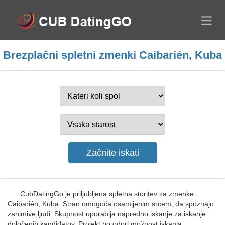
Brezplačni spletni zmenki Caibarién, Kuba
CubDatingGo je priljubljena spletna storitev za zmenke
Caibarién, Kuba. Stran omogoča osamljenim srcem, da spoznajo
zanimive ljudi. Skupnost uporablja napredno iskanje za iskanje
določenih kandidatov. Projekt bo odprl možnost iskanja