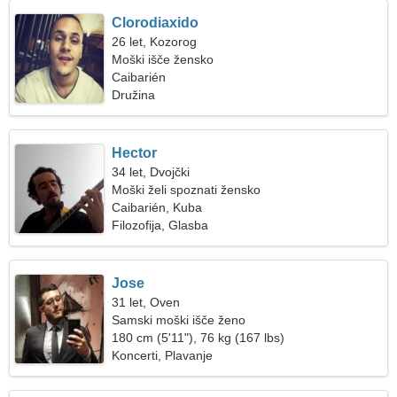
Clorodiaxido
26 let, Kozorog
Moški išče žensko
Caibarién
Družina
Hector
34 let, Dvojčki
Moški želi spoznati žensko
Caibarién, Kuba
Filozofija, Glasba
Jose
31 let, Oven
Samski moški išče ženo
180 cm (5'11"), 76 kg (167 lbs)
Koncerti, Plavanje