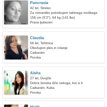
Pancrasia
42 let, Strelec
Za romantiko potrebujem taktnega moškega
156 cm (5'2"), 64 kg (141 lbs)
Prava ljubezen
Claudia
56 let, Tehtnica
Obožujem ples in rolanje
Caibarién
Poroka
Aïsha
27 let, Dvojčki
Dobra ženska išče nekoga, kot si ti
Caibarién, Kuba
Poroka
Heidi