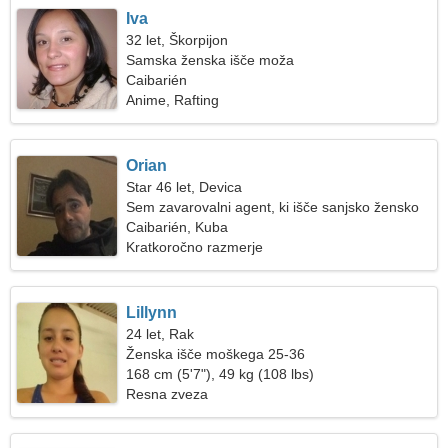
Iva
32 let, Škorpijon
Samska ženska išče moža
Caibarién
Anime, Rafting
Orian
Star 46 let, Devica
Sem zavarovalni agent, ki išče sanjsko žensko
Caibarién, Kuba
Kratkoročno razmerje
Lillynn
24 let, Rak
Ženska išče moškega 25-36
168 cm (5'7"), 49 kg (108 lbs)
Resna zveza