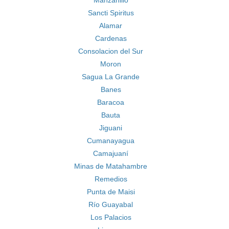
Manzanillo
Sancti Spiritus
Alamar
Cardenas
Consolacion del Sur
Moron
Sagua La Grande
Banes
Baracoa
Bauta
Jiguani
Cumanayagua
Camajuaní
Minas de Matahambre
Remedios
Punta de Maisi
Río Guayabal
Los Palacios